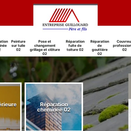
ation
Peinture
Pose et
Réparation
Réparation
Couvreu
inée
sur tuile
changement
fuite de
de
profession
2
02
grillage et clôture
toiture 02
gouttière
02
02
02
érieure
Réparation
Peinture sur tu
cheminée 02
02