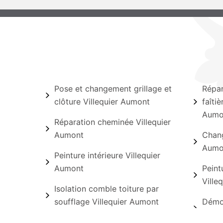
Pose et changement grillage et
Répar
clôture Villequier Aumont
faîtiè
Aumo
Réparation cheminée Villequier
Aumont
Chang
Aumo
Peinture intérieure Villequier
Aumont
Peint
Ville
Isolation comble toiture par
soufflage Villequier Aumont
Démou