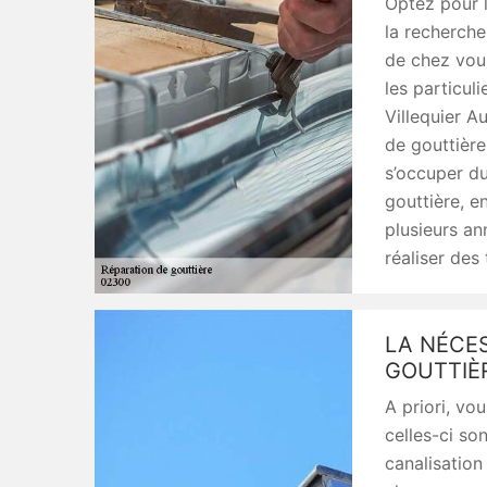
Optez pour l
la recherche
de chez vou
les particuli
Villequier A
de gouttière
s’occuper d
gouttière, e
plusieurs a
réaliser des
LA NÉCE
GOUTTIÈ
A priori, vo
celles-ci so
canalisation