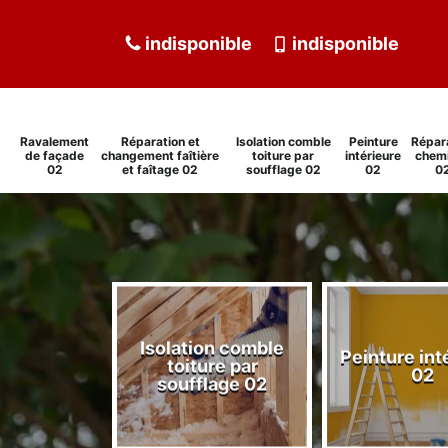
indisponible
indisponible
Ravalement
Réparation et
Isolation comble
Peinture
Répar
de façade
changement faîtière
toiture par
intérieure
chem
02
et faîtage 02
soufflage 02
02
0
tion et
Isolation comble
gement
Peinture int
toiture par
et faîtage
02
soufflage 02
02