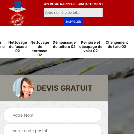
ON VOUS RAPPELLE GRATUITEMENT
r
Nettoyage
Nettoyage
Démoussage
Peinture et
Changement
nel
de façade
de
de toiture 02
décapage de
de tuile 02
02
terrasse
volet 02
02
DEVIS GRATUIT
Pose et
ile
changement
Réparation fuite d
grillage et clôture
toiture 02
02