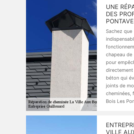
UNE RÉPA
DES PROF
PONTAVE
Sachez que 
indispensab
fonctionnem
chapeau de c
pour empêche
directement 
béton qui évi
joints de mo
cheminées, f
Bois Les Po
ENTREPRI
VILLE AU