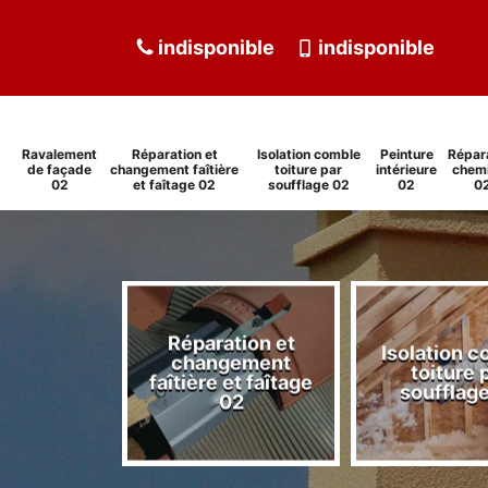
indisponible
indisponible
Ravalement
Réparation et
Isolation comble
Peinture
Répar
de façade
changement faîtière
toiture par
intérieure
chem
02
et faîtage 02
soufflage 02
02
0
Réparation et
Isolation 
ment de
changement
toiture 
de 02
faîtière et faîtage
soufflag
02