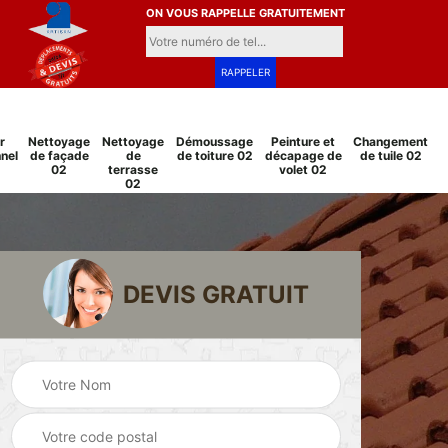
ON VOUS RAPPELLE GRATUITEMENT
r
Nettoyage
Nettoyage
Démoussage
Peinture et
Changement
nel
de façade
de
de toiture 02
décapage de
de tuile 02
02
terrasse
volet 02
02
DEVIS GRATUIT
Pose et
Peinture sur tuile
changement
2
02
grillage et clôture
02