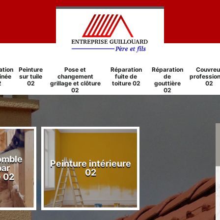
ation
Peinture
Pose et
Réparation
Réparation
Couvreu
inée
sur tuile
changement
fuite de
de
profession
2
02
grillage et clôture
toiture 02
gouttière
02
02
02
comble
Peinture intérieure
Réparation
par
02
cheminée 0
e 02