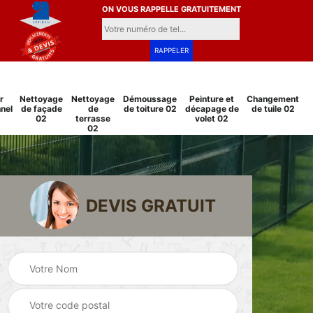
ON VOUS RAPPELLE GRATUITEMENT
r
Nettoyage
Nettoyage
Démoussage
Peinture et
Changement
nel
de façade
de
de toiture 02
décapage de
de tuile 02
02
terrasse
volet 02
02
DEVIS GRATUIT
Pose et
Peinture sur tuile
changement
2
02
grillage et clôture
02