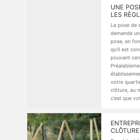
UNE POSE
LES RÈGL
La pose de c
demande une
pose, en fon
qu’il est con
pouvant cern
Préalablemen
établissemen
votre quarti
clôture, au m
c’est que vo
ENTREPRI
CLÔTURE