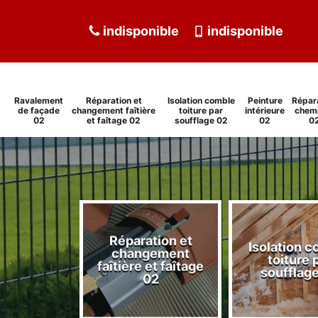
indisponible
indisponible
Ravalement
Réparation et
Isolation comble
Peinture
Répar
de façade
changement faîtière
toiture par
intérieure
chem
02
et faîtage 02
soufflage 02
02
0
Réparation et
Isolation 
ment de
changement
toiture 
de 02
faîtière et faîtage
soufflag
02