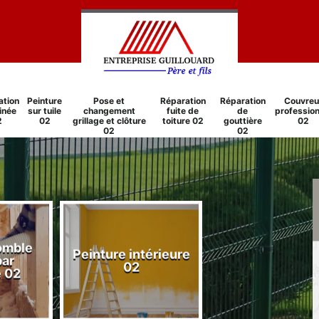
ation
Peinture
Pose et
Réparation
Réparation
Couvreu
inée
sur tuile
changement
fuite de
de
profession
2
02
grillage et clôture
toiture 02
gouttière
02
02
02
comble
Peinture intérieure
Réparation
par
02
cheminée 0
e 02