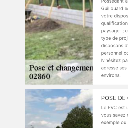
Possédant à 
Guillouard e
votre dispos
qualificati
paysager ; 
type de proj
disposons d’
personnel co
N’hésitez pa
adresse ses 
environs.
POSE DE
Le PVC est u
vous savez c
exemple ou à