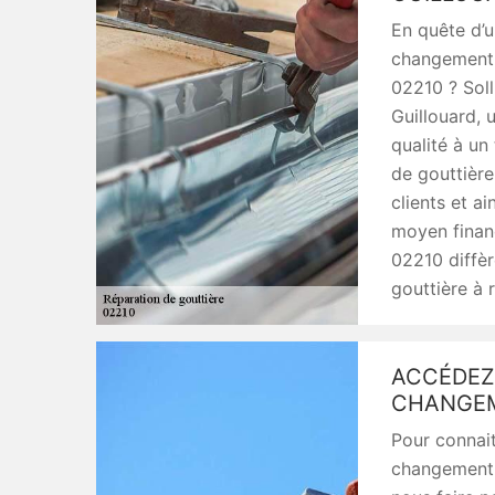
En quête d’u
changement 
02210 ? Solli
Guillouard, 
qualité à un
de gouttièr
clients et ai
moyen financ
02210 diffèr
gouttière à 
ACCÉDEZ
CHANGEM
Pour connait
changement d