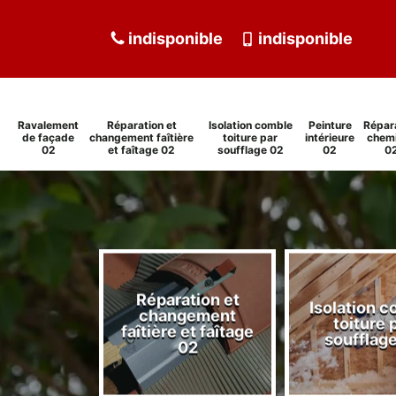
indisponible
indisponible
Ravalement
Réparation et
Isolation comble
Peinture
Répar
de façade
changement faîtière
toiture par
intérieure
chem
02
et faîtage 02
soufflage 02
02
0
Réparation et
Isolation 
ment de
changement
toiture 
de 02
faîtière et faîtage
soufflag
02