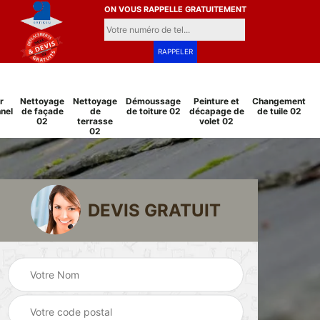
ON VOUS RAPPELLE GRATUITEMENT
r
Nettoyage
Nettoyage
Démoussage
Peinture et
Changement
nel
de façade
de
de toiture 02
décapage de
de tuile 02
02
terrasse
volet 02
02
DEVIS GRATUIT
Pose et
Peinture sur tuile
changement
2
02
grillage et clôture
02