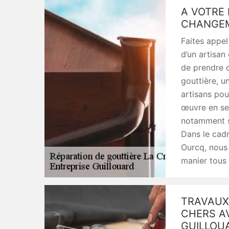
A VOTRE 
CHANGEM
Faites appel
d’un artisan
de prendre c
gouttière, u
artisans pou
œuvre en se 
notamment si
Dans le cadr
Ourcq, nous 
manier tous 
TRAVAUX
CHERS AV
GUILLOU