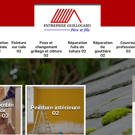
ation
Peinture
Pose et
Réparation
Réparation
Couvreu
inée
sur tuile
changement
fuite de
de
profession
2
02
grillage et clôture
toiture 02
gouttière
02
02
02
comble
Peinture intérieure
Réparation
par
02
cheminée 0
e 02