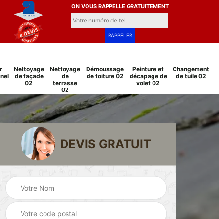
ON VOUS RAPPELLE GRATUITEMENT
r
Nettoyage
Nettoyage
Démoussage
Peinture et
Changement
nel
de façade
de
de toiture 02
décapage de
de tuile 02
02
terrasse
volet 02
02
DEVIS GRATUIT
Pose et
Peinture sur tuile
changement
2
02
grillage et clôture
02