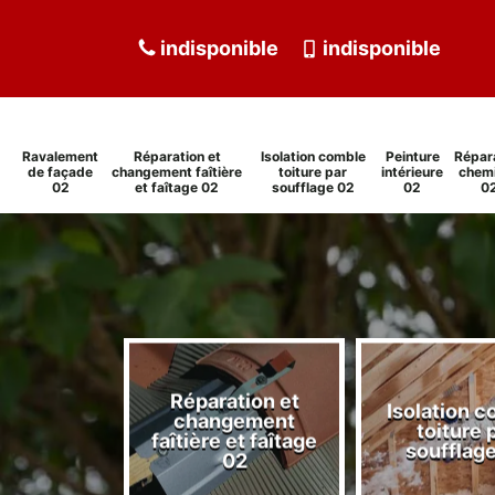
indisponible
indisponible
Ravalement
Réparation et
Isolation comble
Peinture
Répar
de façade
changement faîtière
toiture par
intérieure
chem
02
et faîtage 02
soufflage 02
02
0
Réparation et
Isolation 
ment de
changement
toiture 
de 02
faîtière et faîtage
soufflag
02