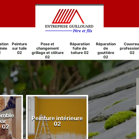
ation
Peinture
Pose et
Réparation
Réparation
Couvreu
inée
sur tuile
changement
fuite de
de
profession
2
02
grillage et clôture
toiture 02
gouttière
02
02
02
comble
Peinture intérieure
Réparation
par
02
cheminée 0
e 02