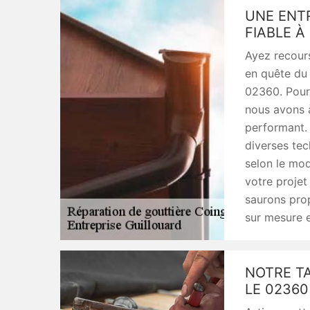
UNE ENT
FIABLE À
Ayez recours
en quête du 
02360. Pour 
nous avons à
performant. 
diverses tec
selon le mo
votre projet
saurons prop
sur mesure e
NOTRE T
LE 02360