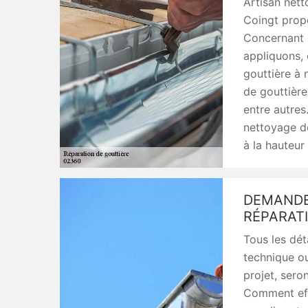
Artisan nett
Coingt propo
Concernant l
appliquons, 
gouttière à 
de gouttière
entre autres.
nettoyage de
à la hauteur
DEMANDE
RÉPARAT
Tous les dét
technique o
projet, seron
Comment effe