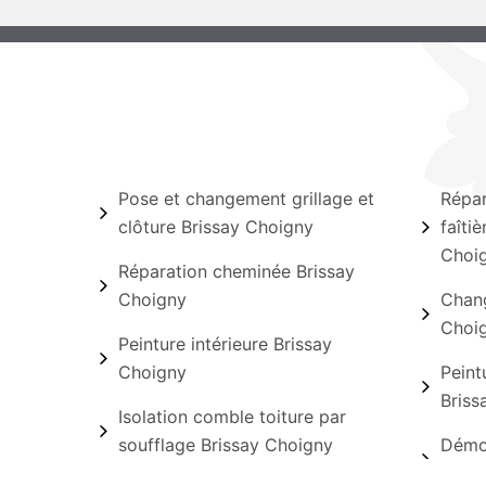
Pose et changement grillage et
Répar
clôture Brissay Choigny
faîtiè
Choi
Réparation cheminée Brissay
Choigny
Chang
Choi
Peinture intérieure Brissay
Choigny
Peint
Briss
Isolation comble toiture par
soufflage Brissay Choigny
Démou