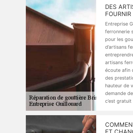
DES ARTI
FOURNIR
Entreprise G
ferronnerie 
pour les gou
d’artisans f
entreprendr
artisans fer
écoute afin 
des prestatio
hauteur de v
demande de 
c’est gratuit 
COMMENT
ET CHAN