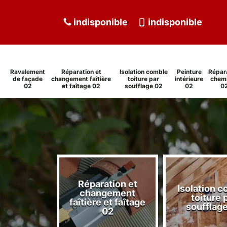
indisponible
indisponible
Ravalement
Réparation et
Isolation comble
Peinture
Répar
de façade
changement faîtière
toiture par
intérieure
chem
02
et faîtage 02
soufflage 02
02
0
Réparation et
Isolation 
ment de
changement
toiture 
de 02
faîtière et faîtage
soufflag
02