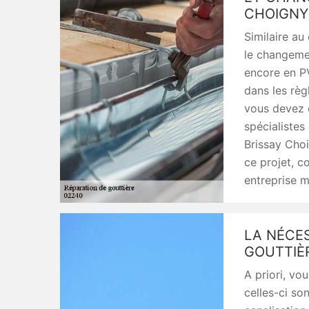
CHOIGNY
Similaire au
le changemen
encore en PV
dans les règl
vous devez 
spécialiste
Brissay Cho
ce projet, c
entreprise m
LA NÉCE
GOUTTIÈ
A priori, vo
celles-ci so