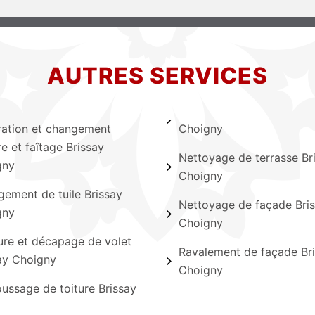
AUTRES SERVICES
ation et changement
Choigny
re et faîtage Brissay
Nettoyage de terrasse Br
gny
Choigny
ement de tuile Brissay
Nettoyage de façade Bri
gny
Choigny
ure et décapage de volet
Ravalement de façade Br
ay Choigny
Choigny
ssage de toiture Brissay