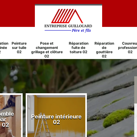
ation
Peinture
Pose et
Réparation
Réparation
Couvreu
inée
sur tuile
changement
fuite de
de
profession
2
02
grillage et clôture
toiture 02
gouttière
02
02
02
comble
Peinture intérieure
Réparation
par
02
cheminée 0
e 02