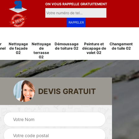
ON VOUS RAPPELLE GRATUITEMENT
r
Nettoyage
Nettoyage
Démoussage
Peinture et
Changement
nel
de façade
de
de toiture 02
décapage de
de tuile 02
02
terrasse
volet 02
02
DEVIS GRATUIT
Pose et
Peinture sur tuile
changement
2
02
grillage et clôture
02