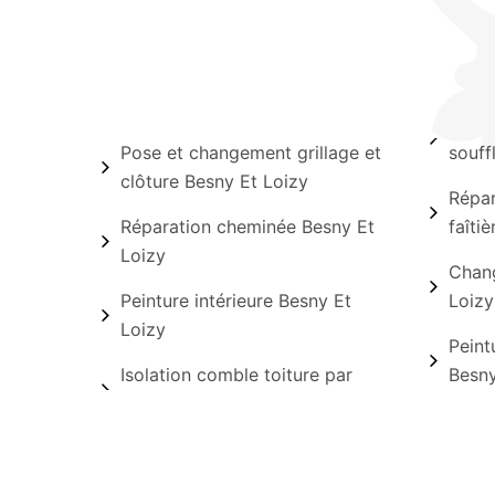
Pose et changement grillage et
souff
clôture Besny Et Loizy
Répar
Réparation cheminée Besny Et
faîti
Loizy
Chang
Peinture intérieure Besny Et
Loizy
Loizy
Peint
Isolation comble toiture par
Besny