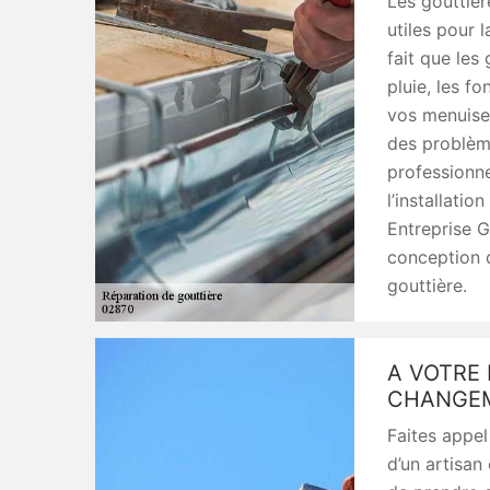
Les gouttièr
utiles pour 
fait que les
pluie, les f
vos menuiser
des problème
professionne
l’installatio
Entreprise G
conception 
gouttière.
A VOTRE 
CHANGEM
Faites appel
d’un artisan