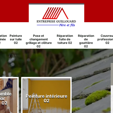
ation
Peinture
Pose et
Réparation
Réparation
Couvreu
inée
sur tuile
changement
fuite de
de
profession
2
02
grillage et clôture
toiture 02
gouttière
02
02
02
comble
Peinture intérieure
Réparation
par
02
cheminée 0
e 02