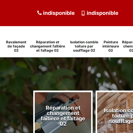
indisponible
indisponible
Ravalement
Réparation et
Isolation comble
Peinture
Répar
de façade
changement faîtière
toiture par
intérieure
chem
02
et faîtage 02
soufflage 02
02
0
Réparation et
Isolation 
ment de
changement
toiture 
de 02
faîtière et faîtage
soufflag
02