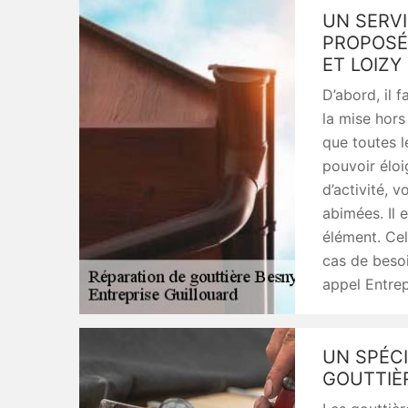
UN SERVI
PROPOSÉ 
ET LOIZY
D’abord, il f
la mise hors
que toutes l
pouvoir éloi
d’activité, v
abimées. Il 
élément. Cel
cas de besoi
appel Entrep
UN SPÉCI
GOUTTIÈ