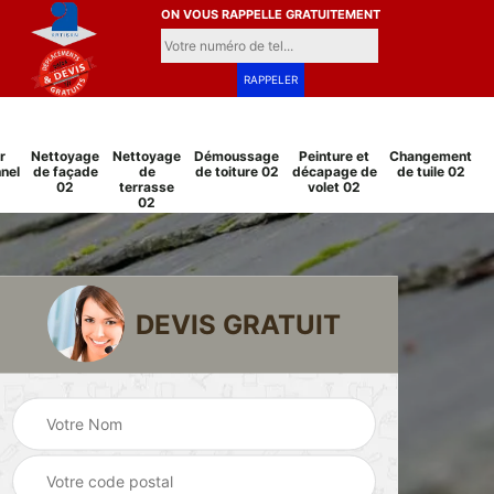
ON VOUS RAPPELLE GRATUITEMENT
r
Nettoyage
Nettoyage
Démoussage
Peinture et
Changement
nel
de façade
de
de toiture 02
décapage de
de tuile 02
02
terrasse
volet 02
02
DEVIS GRATUIT
Pose et
Peinture sur tuile
changement
2
02
grillage et clôture
02