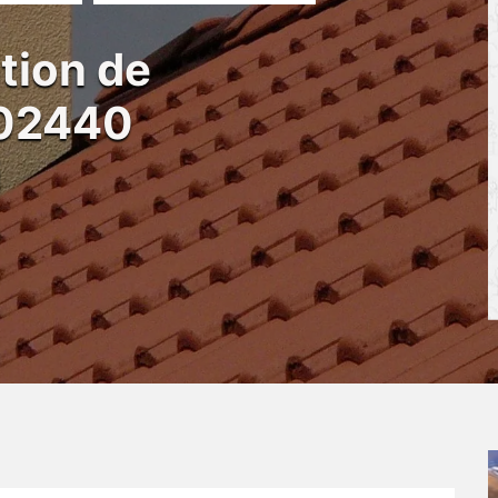
tion de
02440
i