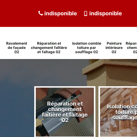
indisponible
indisponible
Ravalement
Réparation et
Isolation comble
Peinture
Répar
de façade
changement faîtière
toiture par
intérieure
chem
02
et faîtage 02
soufflage 02
02
0
Réparation et
Isolation 
ment de
changement
toiture 
de 02
faîtière et faîtage
soufflag
02