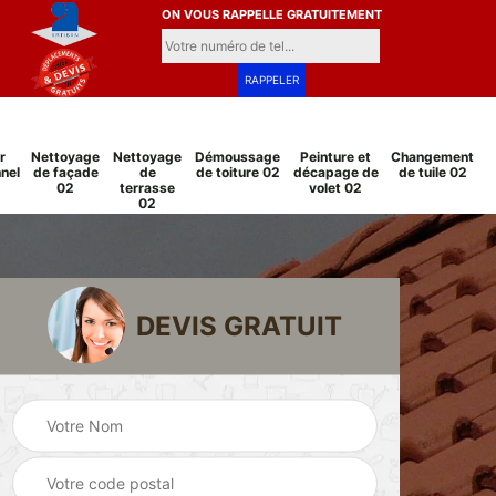
ON VOUS RAPPELLE GRATUITEMENT
r
Nettoyage
Nettoyage
Démoussage
Peinture et
Changement
nel
de façade
de
de toiture 02
décapage de
de tuile 02
02
terrasse
volet 02
02
DEVIS GRATUIT
Pose et
Peinture sur tuile
changement
2
02
grillage et clôture
02