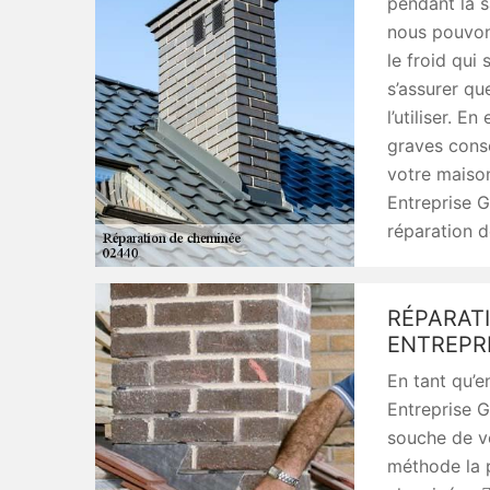
pendant la s
nous pouvons
le froid qui 
s’assurer qu
l’utiliser. E
graves cons
votre maison
Entreprise G
réparation d
RÉPARAT
ENTREPR
En tant qu’e
Entreprise G
souche de vo
méthode la 