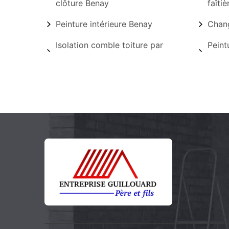
clôture Benay
faîti
Peinture intérieure Benay
Chang
Isolation comble toiture par
Peint