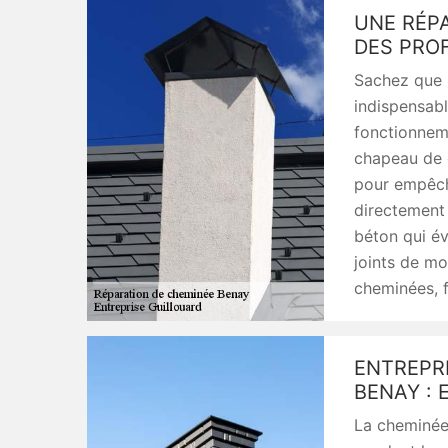
UNE RÉPA
DES PRO
Sachez que 
indispensab
fonctionnem
chapeau de c
pour empêche
directement 
béton qui évi
joints de mo
cheminées, f
ENTREPRI
BENAY : 
La cheminée 