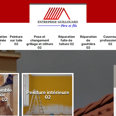
ation
Peinture
Pose et
Réparation
Réparation
Couvreu
inée
sur tuile
changement
fuite de
de
profession
2
02
grillage et clôture
toiture 02
gouttière
02
02
02
comble
Peinture intérieure
Réparation
par
02
cheminée 0
e 02