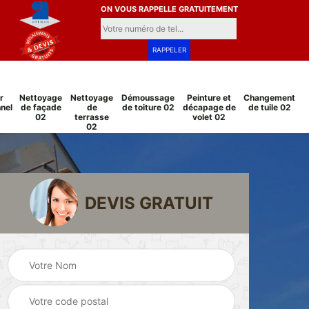
ON VOUS RAPPELLE GRATUITEMENT
r
Nettoyage
Nettoyage
Démoussage
Peinture et
Changement
nel
de façade
de
de toiture 02
décapage de
de tuile 02
02
terrasse
volet 02
02
DEVIS GRATUIT
Pose et
Peinture sur tuile
changement
2
02
grillage et clôture
02