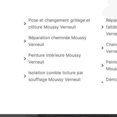
Pose et changement grillage et
Répar
clôture Moussy Verneuil
faîti
Verne
Réparation cheminée Moussy
Verneuil
Chang
Verne
Peinture intérieure Moussy
Verneuil
Peint
Mouss
Isolation comble toiture par
soufflage Moussy Verneuil
Démo