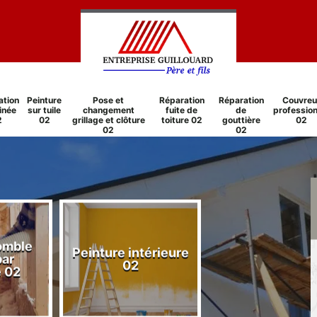
ation
Peinture
Pose et
Réparation
Réparation
Couvreu
inée
sur tuile
changement
fuite de
de
profession
2
02
grillage et clôture
toiture 02
gouttière
02
02
02
comble
Peinture intérieure
Réparation
par
02
cheminée 0
e 02