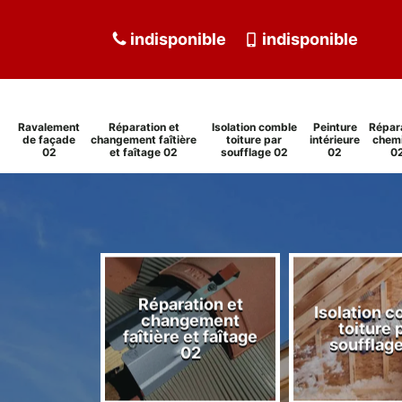
indisponible
indisponible
Ravalement
Réparation et
Isolation comble
Peinture
Répar
de façade
changement faîtière
toiture par
intérieure
chem
02
et faîtage 02
soufflage 02
02
0
Réparation et
Isolation 
ment de
changement
toiture 
de 02
faîtière et faîtage
soufflag
02