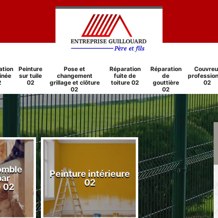
ation
Peinture
Pose et
Réparation
Réparation
Couvreu
inée
sur tuile
changement
fuite de
de
profession
2
02
grillage et clôture
toiture 02
gouttière
02
02
02
comble
Peinture intérieure
Réparation
par
02
cheminée 0
e 02