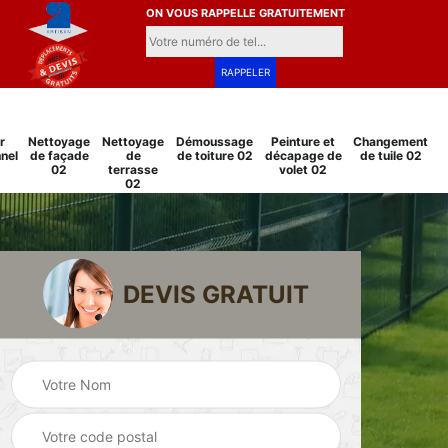
ON VOUS RAPPELLE GRATUITEMENT
r
Nettoyage
Nettoyage
Démoussage
Peinture et
Changement
nel
de façade
de
de toiture 02
décapage de
de tuile 02
02
terrasse
volet 02
02
DEVIS GRATUIT
Pose et
Peinture sur tuile
changement
2
02
grillage et clôture
02