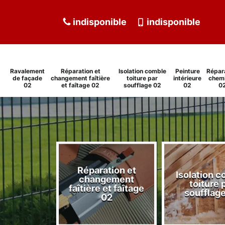
indisponible
indisponible
Ravalement
Réparation et
Isolation comble
Peinture
Répar
de façade
changement faîtière
toiture par
intérieure
chem
02
et faîtage 02
soufflage 02
02
0
Réparation et
Isolation 
ment de
changement
toiture 
de 02
faîtière et faîtage
soufflag
02