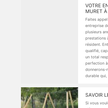
VOTRE EN
MURET À
Faites appel
entreprise 
plusieurs an
prestations 
résident. En
qualifié, ca
un total res
perfection à
donnerons-no
durable qui,
SAVOIR L
Si vous voul