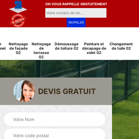
ON VOUS RAPPELLE GRATUITEMENT
r
Nettoyage
Nettoyage
Démoussage
Peinture et
Changement
nel
de façade
de
de toiture 02
décapage de
de tuile 02
02
terrasse
volet 02
02
DEVIS GRATUIT
Pose et
Peinture sur tuile
changement
2
02
grillage et clôture
02