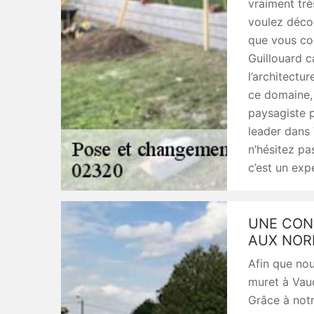
vraiment trè
voulez décou
que vous co
Guillouard c
l’architectu
ce domaine, 
paysagiste p
leader dans
n’hésitez pa
c’est un expe
UNE CON
AUX NOR
Afin que nou
muret à Vaud
Grâce à notr