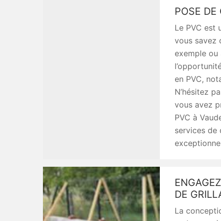
POSE DE
Le PVC est u
vous savez c
exemple ou à
l’opportunit
en PVC, nota
N’hésitez pa
vous avez pr
PVC à Vaud
services de 
exceptionnel
ENGAGEZ 
DE GRIL
La concepti