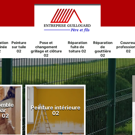
ation
Peinture
Pose et
Réparation
Réparation
Couvreu
inée
sur tuile
changement
fuite de
de
profession
2
02
grillage et clôture
toiture 02
gouttière
02
02
02
comble
Peinture intérieure
Réparation
par
02
cheminée 0
e 02