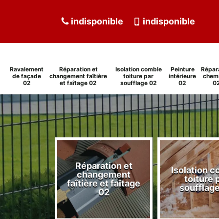
indisponible
indisponible
Ravalement
Réparation et
Isolation comble
Peinture
Répar
de façade
changement faîtière
toiture par
intérieure
chem
02
et faîtage 02
soufflage 02
02
0
Réparation et
Isolation 
ment de
changement
toiture 
de 02
faîtière et faîtage
soufflag
02