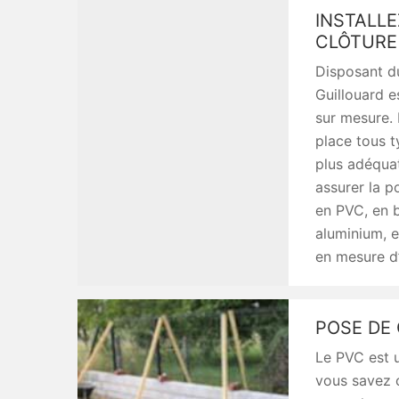
INSTALLE
CLÔTURE
Disposant du
Guillouard e
sur mesure. 
place tous t
plus adéqua
assurer la po
en PVC, en b
aluminium, 
en mesure d’
POSE DE
Le PVC est u
vous savez c