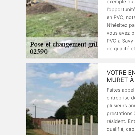
exemple ou à
l’opportunit
en PVC, nota
N’hésitez pa
vous avez pr
PVC à Savy 
de qualité e
VOTRE EN
MURET À
Faites appel
entreprise d
plusieurs an
prestations 
résident. En
qualifié, ca