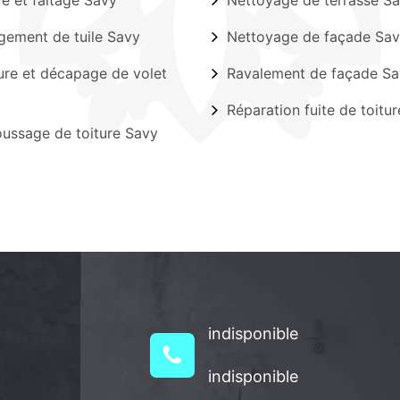
ère et faîtage Savy
Nettoyage de terrasse S
ement de tuile Savy
Nettoyage de façade Sa
ure et décapage de volet
Ravalement de façade S
Réparation fuite de toitu
ssage de toiture Savy
indisponible
indisponible