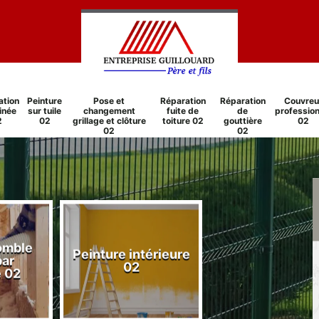
ation
Peinture
Pose et
Réparation
Réparation
Couvreu
inée
sur tuile
changement
fuite de
de
profession
2
02
grillage et clôture
toiture 02
gouttière
02
02
02
comble
Peinture intérieure
Réparation
par
02
cheminée 0
e 02