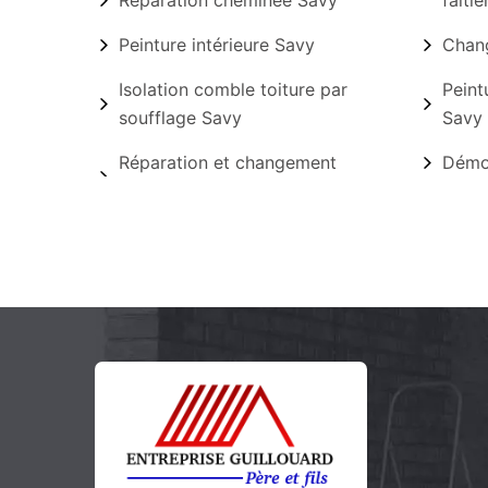
Réparation cheminée Savy
faîti
Peinture intérieure Savy
Chang
Isolation comble toiture par
Peint
soufflage Savy
Savy
Réparation et changement
Démou