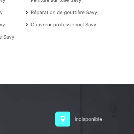
avy
Peinture sur tuile Savy
vy
Réparation de gouttière Savy
avy
Couvreur professionnel Savy
re Savy
indisponible