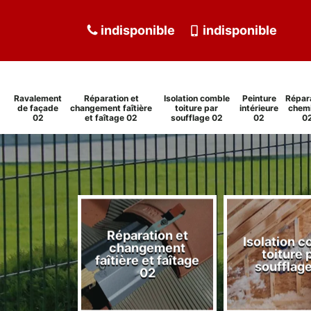
indisponible
indisponible
Ravalement
Réparation et
Isolation comble
Peinture
Répar
de façade
changement faîtière
toiture par
intérieure
chem
02
et faîtage 02
soufflage 02
02
0
Réparation et
Isolation 
ment de
changement
toiture 
de 02
faîtière et faîtage
soufflag
02