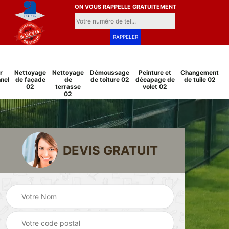
ON VOUS RAPPELLE GRATUITEMENT
r
Nettoyage
Nettoyage
Démoussage
Peinture et
Changement
nel
de façade
de
de toiture 02
décapage de
de tuile 02
02
terrasse
volet 02
02
DEVIS GRATUIT
Pose et
Peinture sur tuile
changement
2
02
grillage et clôture
02