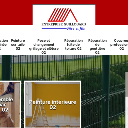
ation
Peinture
Pose et
Réparation
Réparation
Couvreu
inée
sur tuile
changement
fuite de
de
profession
2
02
grillage et clôture
toiture 02
gouttière
02
02
02
comble
Peinture intérieure
Réparation
par
02
cheminée 0
e 02