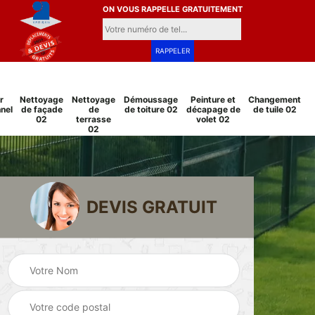
ON VOUS RAPPELLE GRATUITEMENT
r
Nettoyage
Nettoyage
Démoussage
Peinture et
Changement
nel
de façade
de
de toiture 02
décapage de
de tuile 02
02
terrasse
volet 02
02
DEVIS GRATUIT
Pose et
Peinture sur tuile
changement
2
02
grillage et clôture
02