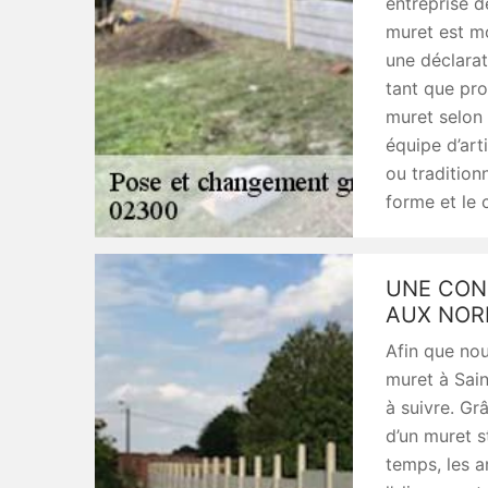
entreprise d
muret est mo
une déclarat
tant que pro
muret selon 
équipe d’art
ou tradition
forme et le 
UNE CON
AUX NOR
Afin que nou
muret à Sain
à suivre. Gr
d’un muret s
temps, les a