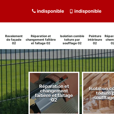
indisponible
indisponible
Ravalement
Réparation et
Isolation comble
Peinture
Répar
de façade
changement faîtière
toiture par
intérieure
chem
02
et faîtage 02
soufflage 02
02
0
Réparation et
Isolation 
ment de
changement
toiture 
de 02
faîtière et faîtage
soufflag
02