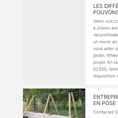
LES DIF
POUVONS
Selon vos c
à choisir en
reconstituée
un muret en
vous aider à
jardin. N’hé
projet. En t
02300, l’ent
disposition 
ENTREPR
EN POSE
Contactez En