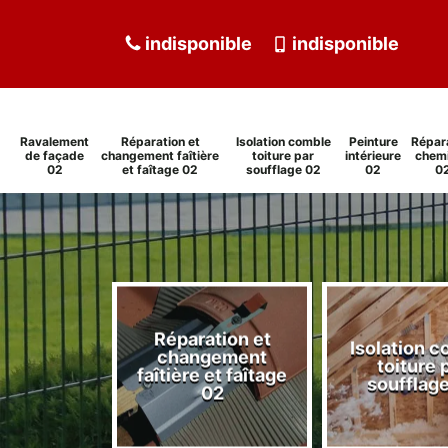
indisponible
indisponible
Ravalement
Réparation et
Isolation comble
Peinture
Répar
de façade
changement faîtière
toiture par
intérieure
chem
02
et faîtage 02
soufflage 02
02
0
Réparation et
Isolation 
ment de
changement
toiture 
de 02
faîtière et faîtage
soufflag
02