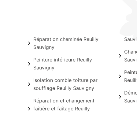
Réparation cheminée Reuilly
Sauv
Sauvigny
Chang
Peinture intérieure Reuilly
Sauv
Sauvigny
Peint
Isolation comble toiture par
Reuil
soufflage Reuilly Sauvigny
Démou
Réparation et changement
Sauv
faîtière et faîtage Reuilly