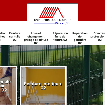
ation
Peinture
Pose et
Réparation
Réparation
Couvreu
inée
sur tuile
changement
fuite de
de
profession
2
02
grillage et clôture
toiture 02
gouttière
02
02
02
comble
Peinture intérieure
Réparation
par
02
cheminée 0
e 02