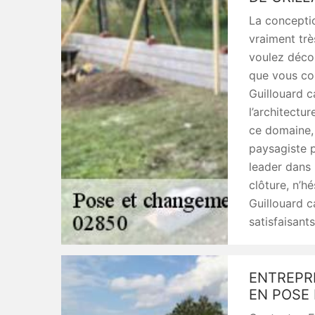
La concepti
vraiment trè
voulez décou
que vous co
Guillouard c
l’architectu
ce domaine, 
paysagiste p
leader dans 
clôture, n’h
Guillouard c
satisfaisants
ENTREPR
EN POSE