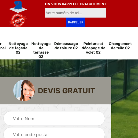
ON VOUS RAPPELLE GRATUITEMENT
r
Nettoyage
Nettoyage
Démoussage
Peinture et
Changement
nel
de façade
de
de toiture 02
décapage de
de tuile 02
02
terrasse
volet 02
02
DEVIS GRATUIT
Pose et
Peinture sur tuile
changement
2
02
grillage et clôture
02