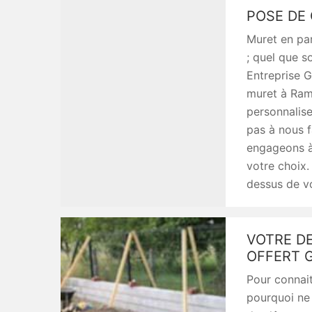
POSE DE
Muret en par
; quel que s
Entreprise G
muret à Rami
personnalise
pas à nous f
engageons à
votre choix.
dessus de vo
VOTRE D
OFFERT 
Pour connait
pourquoi ne