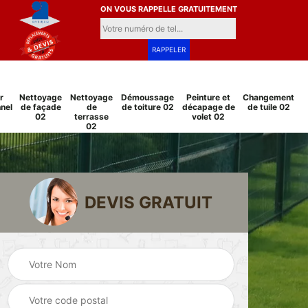
ON VOUS RAPPELLE GRATUITEMENT
r
Nettoyage
Nettoyage
Démoussage
Peinture et
Changement
nel
de façade
de
de toiture 02
décapage de
de tuile 02
02
terrasse
volet 02
02
DEVIS GRATUIT
Pose et
Peinture sur tuile
changement
2
02
grillage et clôture
02