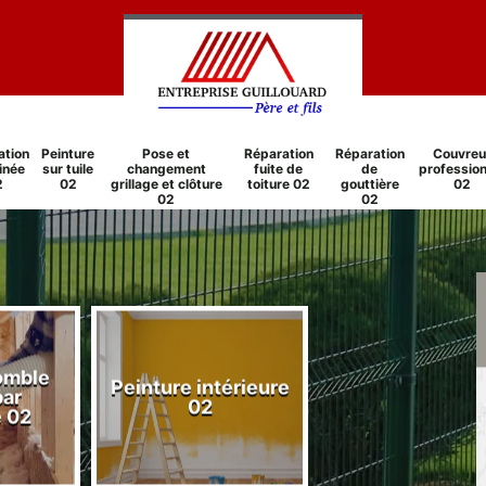
ation
Peinture
Pose et
Réparation
Réparation
Couvreu
inée
sur tuile
changement
fuite de
de
profession
2
02
grillage et clôture
toiture 02
gouttière
02
02
02
comble
Peinture intérieure
Réparation
par
02
cheminée 0
e 02