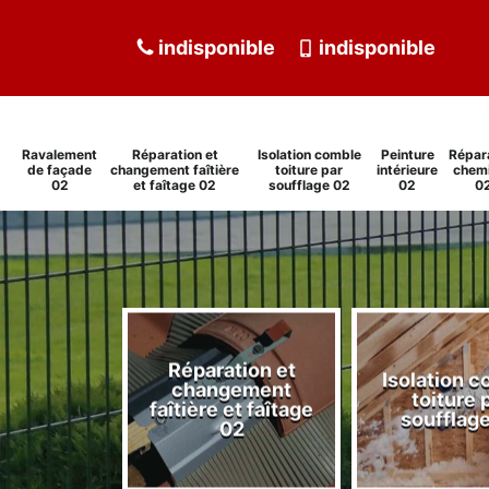
indisponible
indisponible
Ravalement
Réparation et
Isolation comble
Peinture
Répar
de façade
changement faîtière
toiture par
intérieure
chem
02
et faîtage 02
soufflage 02
02
0
Réparation et
Isolation 
ment de
changement
toiture 
de 02
faîtière et faîtage
soufflag
02