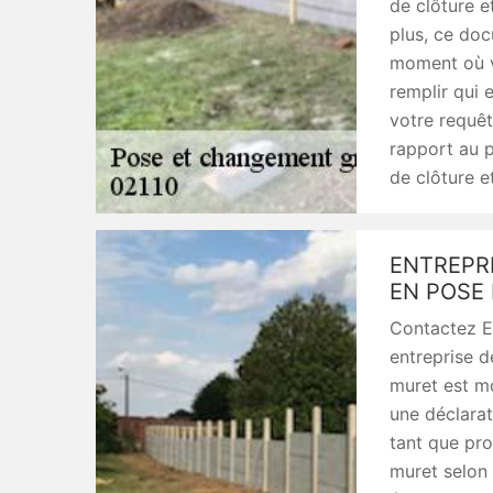
de clôture e
plus, ce doc
moment où v
remplir qui 
votre requêt
rapport au p
de clôture e
ENTREPR
EN POSE 
Contactez En
entreprise d
muret est mo
une déclarat
tant que pro
muret selon 