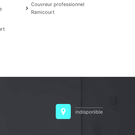
Couvreur professionnel
e
Ramicourt
urt
indisponible