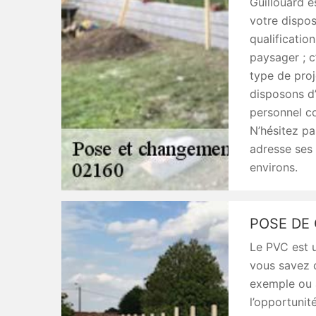
Guillouard e
votre dispos
qualificati
paysager ; 
type de proj
disposons d’
personnel co
N’hésitez pa
adresse ses 
environs.
POSE DE
Le PVC est u
vous savez c
exemple ou à
l’opportunit