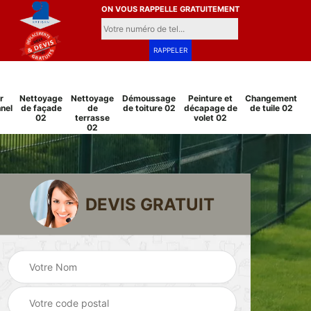
ON VOUS RAPPELLE GRATUITEMENT
r
Nettoyage
Nettoyage
Démoussage
Peinture et
Changement
nel
de façade
de
de toiture 02
décapage de
de tuile 02
02
terrasse
volet 02
02
DEVIS GRATUIT
Pose et
Peinture sur tuile
changement
2
02
grillage et clôture
02