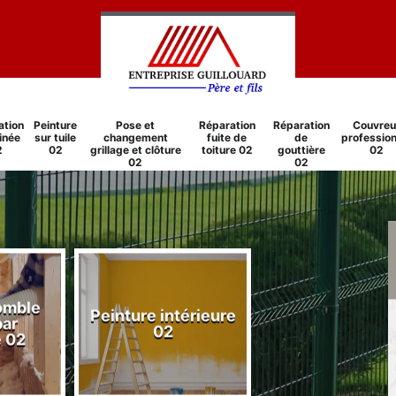
ation
Peinture
Pose et
Réparation
Réparation
Couvreu
inée
sur tuile
changement
fuite de
de
profession
2
02
grillage et clôture
toiture 02
gouttière
02
02
02
comble
Peinture intérieure
Réparation
par
02
cheminée 0
e 02