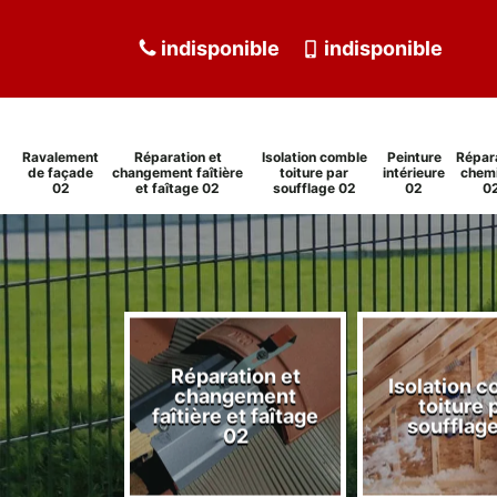
indisponible
indisponible
Ravalement
Réparation et
Isolation comble
Peinture
Répar
de façade
changement faîtière
toiture par
intérieure
chem
02
et faîtage 02
soufflage 02
02
0
Réparation et
Isolation 
ment de
changement
toiture 
de 02
faîtière et faîtage
soufflag
02