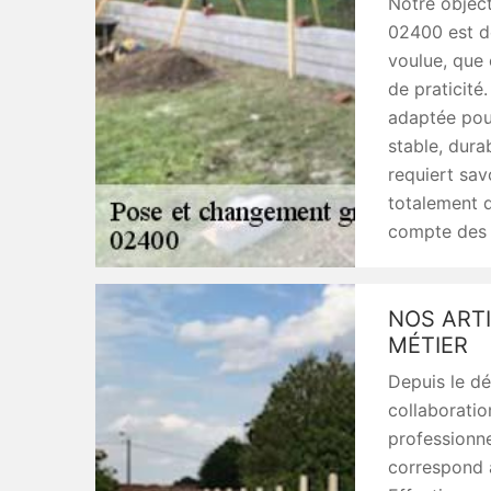
Notre object
02400 est de
voulue, que 
de praticité
adaptée pour 
stable, dura
requiert sav
totalement 
compte des r
NOS ART
MÉTIER
Depuis le dé
collaboratio
professionne
correspond à