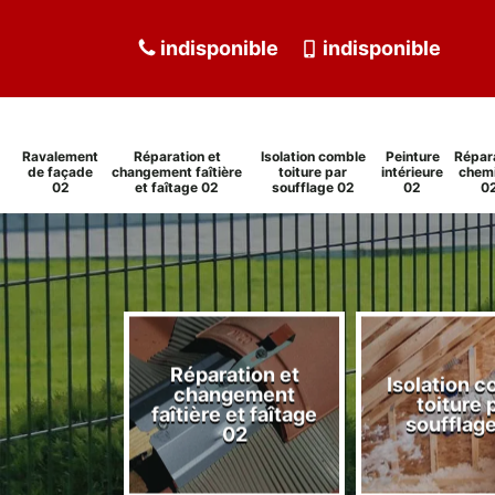
indisponible
indisponible
Ravalement
Réparation et
Isolation comble
Peinture
Répar
de façade
changement faîtière
toiture par
intérieure
chem
02
et faîtage 02
soufflage 02
02
0
Réparation et
Isolation 
ment de
changement
toiture 
de 02
faîtière et faîtage
soufflag
02