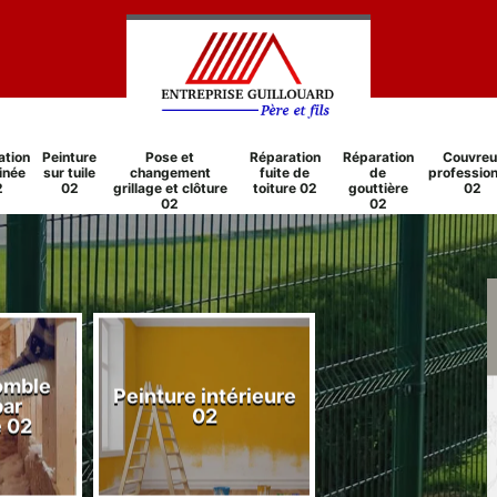
ation
Peinture
Pose et
Réparation
Réparation
Couvreu
inée
sur tuile
changement
fuite de
de
profession
2
02
grillage et clôture
toiture 02
gouttière
02
02
02
comble
Peinture intérieure
Réparation
par
02
cheminée 0
e 02