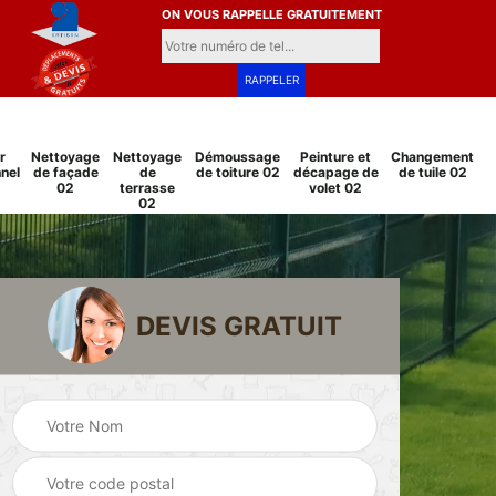
ON VOUS RAPPELLE GRATUITEMENT
r
Nettoyage
Nettoyage
Démoussage
Peinture et
Changement
nel
de façade
de
de toiture 02
décapage de
de tuile 02
02
terrasse
volet 02
02
DEVIS GRATUIT
Pose et
Peinture sur tuile
changement
2
02
grillage et clôture
02