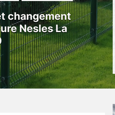
 et changement
ôture Nesles La
0