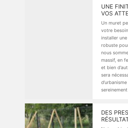
UNE FINI
VOS ATT
Un muret peu
votre besoin
installer un
robuste pour
nous sommes 
massif, en f
et bien d’aut
sera nécess
d’urbanisme 
sereinement 
DES PRE
RÉSULTA