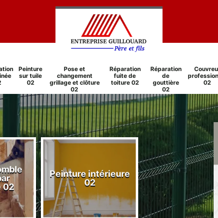
ation
Peinture
Pose et
Réparation
Réparation
Couvreu
inée
sur tuile
changement
fuite de
de
profession
2
02
grillage et clôture
toiture 02
gouttière
02
02
02
comble
Peinture intérieure
Réparation
par
02
cheminée 0
e 02