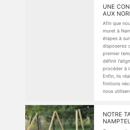
UNE CON
AUX NOR
Afin que nou
muret à Namp
étapes à sui
disposerez d
premier temp
définir l’al
procéder à l
Enfin, ils ré
finitions néc
nous utilise
NOTRE TA
NAMPTEU