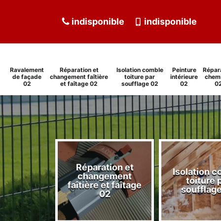
indisponible
indisponible
Ravalement
Réparation et
Isolation comble
Peinture
Répar
de façade
changement faîtière
toiture par
intérieure
chem
02
et faîtage 02
soufflage 02
02
0
Réparation et
Isolation 
ment de
changement
toiture 
de 02
faîtière et faîtage
soufflag
02