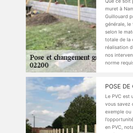
Que ce soit 
muret à Namp
Guillouard p
générale, le
selon le maté
totale de la
réalisation d
nos interven
norme requi
POSE DE
Le PVC est u
vous savez c
exemple ou à
l’opportunit
en PVC, nota