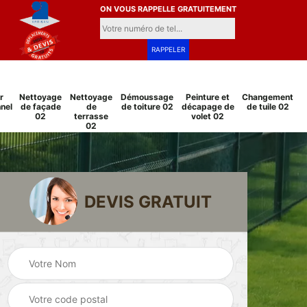
ON VOUS RAPPELLE GRATUITEMENT
r
Nettoyage
Nettoyage
Démoussage
Peinture et
Changement
nel
de façade
de
de toiture 02
décapage de
de tuile 02
02
terrasse
volet 02
02
DEVIS GRATUIT
Pose et
Peinture sur tuile
changement
2
02
grillage et clôture
02