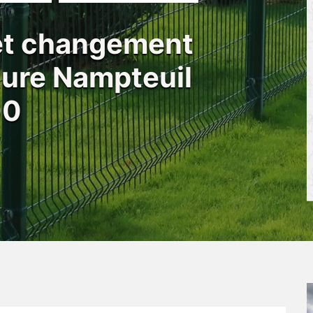
 et changement
ôture Nampteuil
00