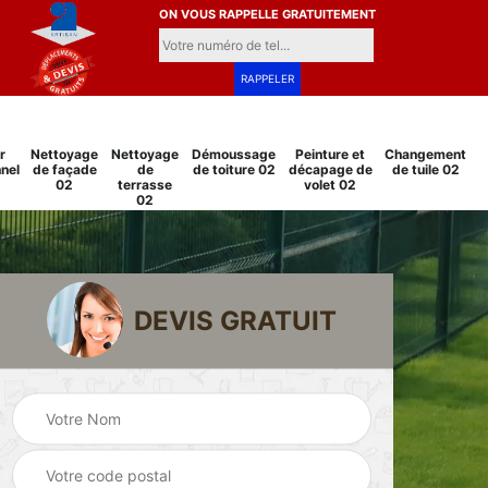
ON VOUS RAPPELLE GRATUITEMENT
r
Nettoyage
Nettoyage
Démoussage
Peinture et
Changement
nel
de façade
de
de toiture 02
décapage de
de tuile 02
02
terrasse
volet 02
02
DEVIS GRATUIT
Pose et
Peinture sur tuile
changement
2
02
grillage et clôture
02