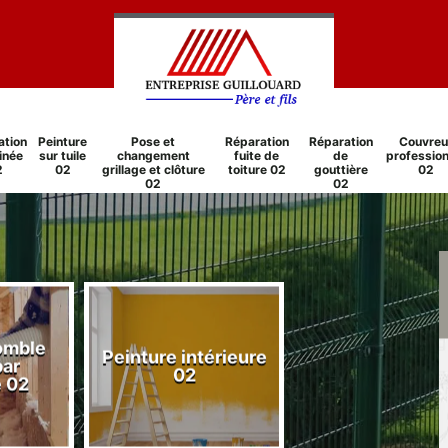
ation
Peinture
Pose et
Réparation
Réparation
Couvreu
inée
sur tuile
changement
fuite de
de
profession
2
02
grillage et clôture
toiture 02
gouttière
02
02
02
comble
Peinture intérieure
Réparation
par
02
cheminée 0
e 02