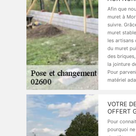
Afin que nou
muret à Mort
suivre. Grâc
muret stable
les artisans
du muret pui
des briques,
la jointure d
Pour parveni
matériel ada
VOTRE D
OFFERT 
Pour connait
pourquoi ne