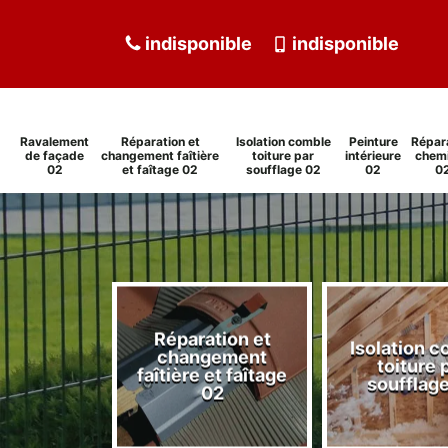
indisponible
indisponible
Ravalement
Réparation et
Isolation comble
Peinture
Répar
de façade
changement faîtière
toiture par
intérieure
chem
02
et faîtage 02
soufflage 02
02
0
Réparation et
Isolation 
ment de
changement
toiture 
de 02
faîtière et faîtage
soufflag
02