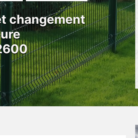
 et changement
ture
02600