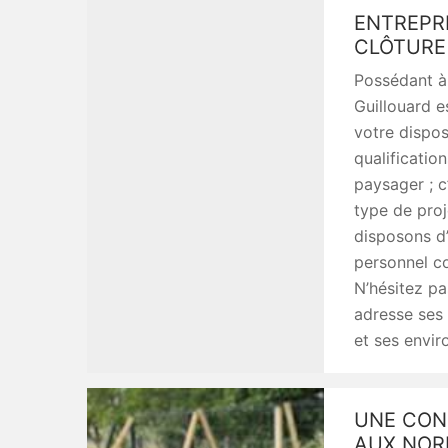
ENTREPRI
CLÔTURE
Possédant à 
Guillouard e
votre dispos
qualificati
paysager ; 
type de proj
disposons d’
personnel co
N’hésitez pa
adresse ses 
et ses envir
UNE CON
AUX NOR