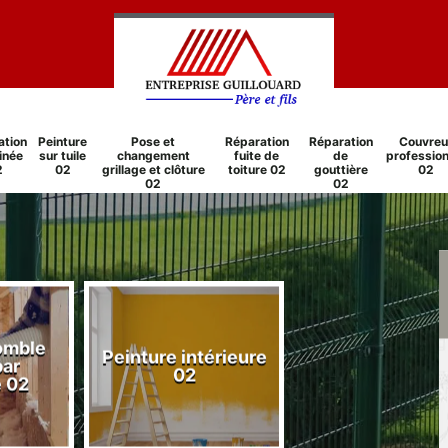
ation
Peinture
Pose et
Réparation
Réparation
Couvreu
inée
sur tuile
changement
fuite de
de
profession
2
02
grillage et clôture
toiture 02
gouttière
02
02
02
nture intérieure
Réparation
Peintu
02
cheminée 02