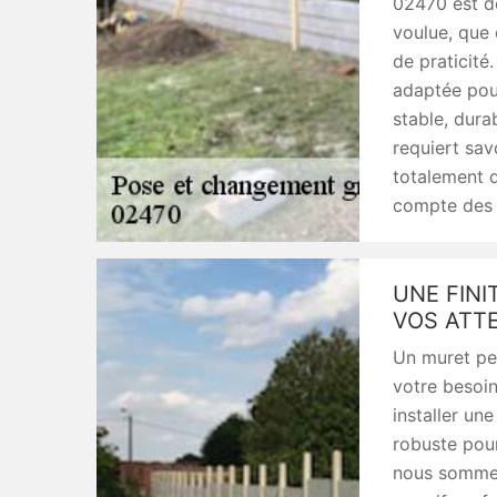
02470 est de
voulue, que 
de praticité
adaptée pour 
stable, dura
requiert sav
totalement 
compte des r
UNE FINI
VOS ATT
Un muret peu
votre besoin
installer un
robuste pour
nous sommes 