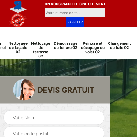
ON VOUS RAPPELLE GRATUITEMENT
r
Nettoyage
Nettoyage
Démoussage
Peinture et
Changement
nel
de façade
de
de toiture 02
décapage de
de tuile 02
02
terrasse
volet 02
02
DEVIS GRATUIT
Pose et
re sur tuile
changement
Réparation
02
grillage et clôture
toitu
02