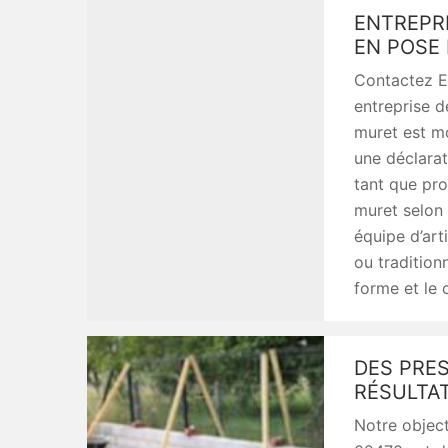
ENTREPR
EN POSE
Contactez En
entreprise d
muret est mo
une déclarat
tant que pro
muret selon 
équipe d’art
ou tradition
forme et le 
DES PRE
RÉSULTA
Notre object