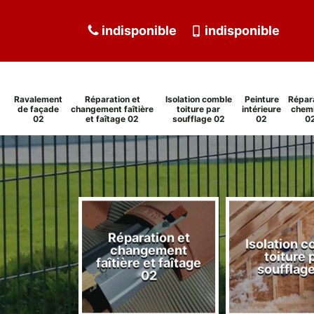
indisponible
indisponible
Ravalement
Réparation et
Isolation comble
Peinture
Répar
de façade
changement faîtière
toiture par
intérieure
chem
02
et faîtage 02
soufflage 02
02
0
Réparation et
Isolation comble
changement
Pei
toiture par
faîtière et faîtage
soufflage 02
02