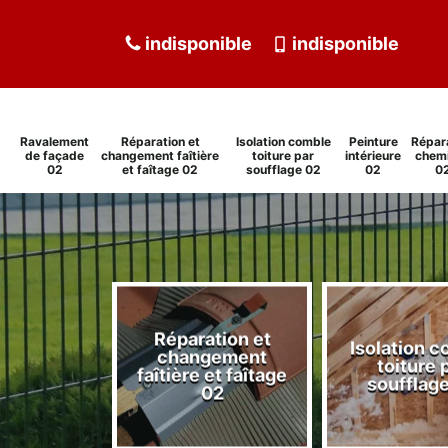
indisponible
indisponible
Ravalement
Réparation et
Isolation comble
Peinture
Répar
de façade
changement faîtière
toiture par
intérieure
chem
02
et faîtage 02
soufflage 02
02
0
Réparation et
Isolation 
ment de
changement
toiture 
de 02
faîtière et faîtage
soufflag
02