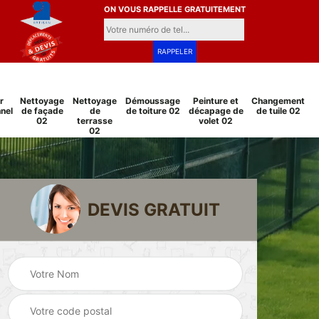
ON VOUS RAPPELLE GRATUITEMENT
r
Nettoyage
Nettoyage
Démoussage
Peinture et
Changement
nel
de façade
de
de toiture 02
décapage de
de tuile 02
02
terrasse
volet 02
02
DEVIS GRATUIT
Pose et
Peinture sur tuile
changement
2
02
grillage et clôture
02