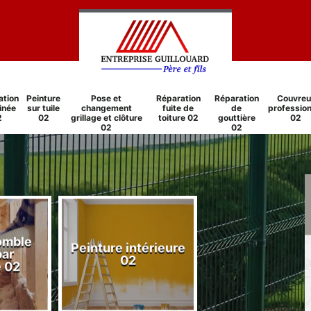
ation
Peinture
Pose et
Réparation
Réparation
Couvreu
inée
sur tuile
changement
fuite de
de
profession
2
02
grillage et clôture
toiture 02
gouttière
02
02
02
comble
Peinture intérieure
Réparation
par
02
cheminée 0
e 02