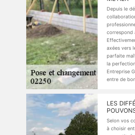
Depuis le dé
collaboratio
professionne
correspond à
Effectivemen
axées vers l
parfaite maî
la perfection
Entreprise G
entre de bo
LES DIF
POUVONS
Selon vos c
à choisir en