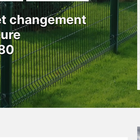
 et changement
ture
80