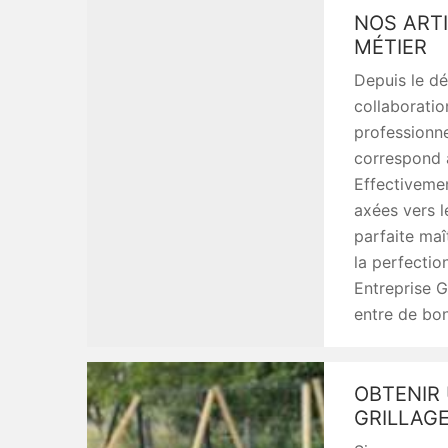
NOS ART
MÉTIER
Depuis le dé
collaboratio
professionne
correspond à
Effectivemen
axées vers l
parfaite maî
la perfection
Entreprise G
entre de bo
OBTENIR 
GRILLAG