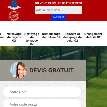
ON VOUS RAPPELLE GRATUITEMENT
r
Nettoyage
Nettoyage
Démoussage
Peinture et
Changement
nel
de façade
de
de toiture 02
décapage de
de tuile 02
02
terrasse
volet 02
02
DEVIS GRATUIT
Pose et
Peinture sur tuile
changement
2
02
grillage et clôture
02