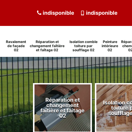
indisponible
indisponible
Ravalement
Réparation et
Isolation comble
Peinture
Répar
de façade
changement faîtière
toiture par
intérieure
chem
02
et faîtage 02
soufflage 02
02
0
Réparation et
Isolation 
ment de
changement
toiture 
de 02
faîtière et faîtage
soufflag
02