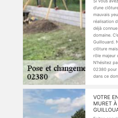
Si vous avez
d’une clôtur
mauvais yeu
réalisation d
déjà connue 
domaine. C’e
Guillouard. 
clôture mais
rôle majeur 
N’hésitez pa
02380 pour l
dans ce dom
VOTRE EN
MURET À
GUILLOU