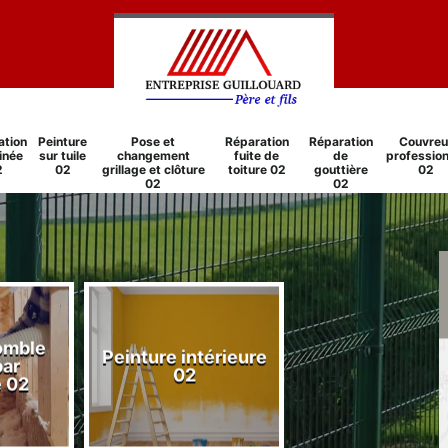
ation
Peinture
Pose et
Réparation
Réparation
Couvreu
inée
sur tuile
changement
fuite de
de
profession
2
02
grillage et clôture
toiture 02
gouttière
02
02
02
comble
Peinture intérieure
Réparation
par
02
cheminée 0
e 02