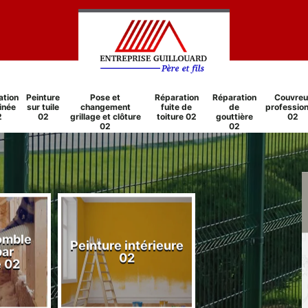
ation
Peinture
Pose et
Réparation
Réparation
Couvreu
inée
sur tuile
changement
fuite de
de
profession
2
02
grillage et clôture
toiture 02
gouttière
02
02
02
comble
Peinture intérieure
Réparation
par
02
cheminée 0
e 02