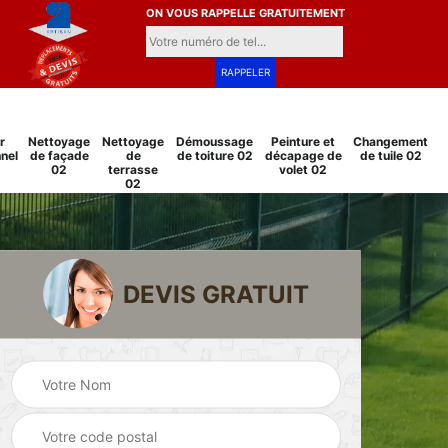
ON VOUS RAPPELLE GRATUITEMENT
r
Nettoyage
Nettoyage
Démoussage
Peinture et
Changement
nel
de façade
de
de toiture 02
décapage de
de tuile 02
02
terrasse
volet 02
02
DEVIS GRATUIT
Pose et
Peinture sur tuile
changement
2
02
grillage et clôture
02