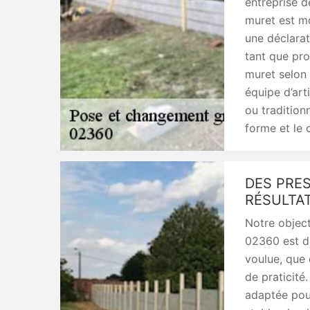
entreprise d
muret est mo
une déclarat
tant que pro
muret selon 
équipe d’art
ou tradition
forme et le 
DES PRE
RÉSULTA
Notre object
02360 est de
voulue, que 
de praticité
adaptée pour 