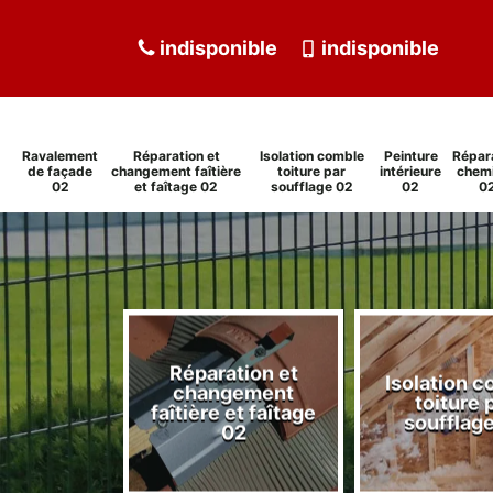
indisponible
indisponible
Ravalement
Réparation et
Isolation comble
Peinture
Répar
de façade
changement faîtière
toiture par
intérieure
chem
02
et faîtage 02
soufflage 02
02
0
Réparation et
Isolation 
ment de
changement
toiture 
de 02
faîtière et faîtage
soufflag
02