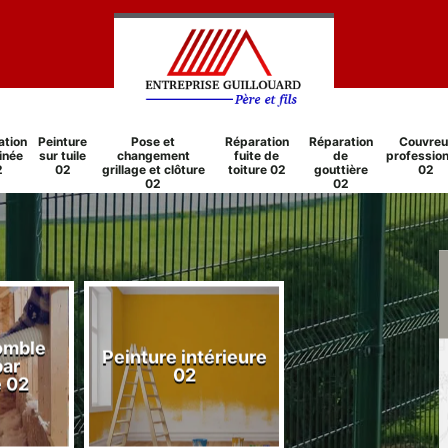
ation
Peinture
Pose et
Réparation
Réparation
Couvreu
inée
sur tuile
changement
fuite de
de
profession
2
02
grillage et clôture
toiture 02
gouttière
02
02
02
comble
Peinture intérieure
Réparation
par
02
cheminée 0
e 02