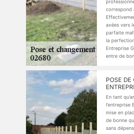
professionne
correspond à
Effectivemen
axées vers l
parfaite maî
la perfection
Entreprise G
entre de bo
POSE DE 
ENTREPR
En tant qu’a
l’entreprise
mise en plac
de bonne qua
sans dépense