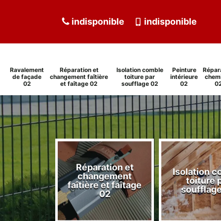
indisponible
indisponible
Ravalement
Réparation et
Isolation comble
Peinture
Répar
de façade
changement faîtière
toiture par
intérieure
chem
02
et faîtage 02
soufflage 02
02
0
Réparation et
Isolation 
ment de
changement
toiture 
de 02
faîtière et faîtage
soufflag
02