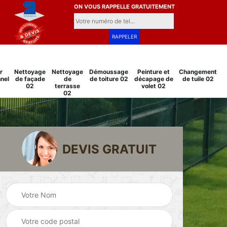
ON VOUS RAPPELLE GRATUITEMENT
r
Nettoyage
Nettoyage
Démoussage
Peinture et
Changement
nel
de façade
de
de toiture 02
décapage de
de tuile 02
02
terrasse
volet 02
02
DEVIS GRATUIT
Pose et
Peinture sur tuile
changement
2
02
grillage et clôture
02