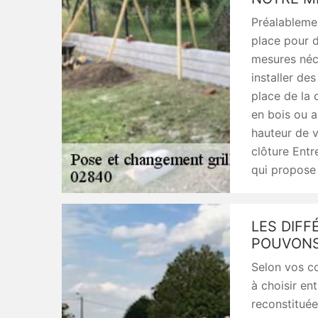
Préalablemen
place pour d
mesures néce
installer de
place de la c
en bois ou a
hauteur de v
clôture Entre
qui propose 
LES DIF
POUVONS
Selon vos c
à choisir en
reconstituée