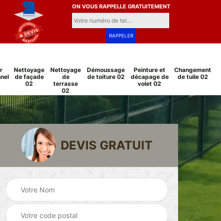
ON VOUS RAPPELLE GRATUITEMENT
r
Nettoyage
Nettoyage
Démoussage
Peinture et
Changement
nel
de façade
de
de toiture 02
décapage de
de tuile 02
02
terrasse
volet 02
02
DEVIS GRATUIT
Pose et
Peinture sur tuile
changement
2
02
grillage et clôture
02