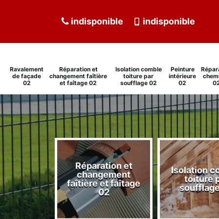
indisponible
indisponible
Ravalement
Réparation et
Isolation comble
Peinture
Répar
de façade
changement faîtière
toiture par
intérieure
chem
02
et faîtage 02
soufflage 02
02
0
Réparation et
Isolation 
ment de
changement
toiture 
de 02
faîtière et faîtage
soufflag
02