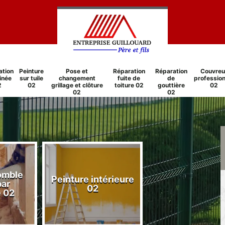
ation
Peinture
Pose et
Réparation
Réparation
Couvreu
inée
sur tuile
changement
fuite de
de
profession
2
02
grillage et clôture
toiture 02
gouttière
02
02
02
comble
Peinture intérieure
Réparation
par
02
cheminée 0
e 02