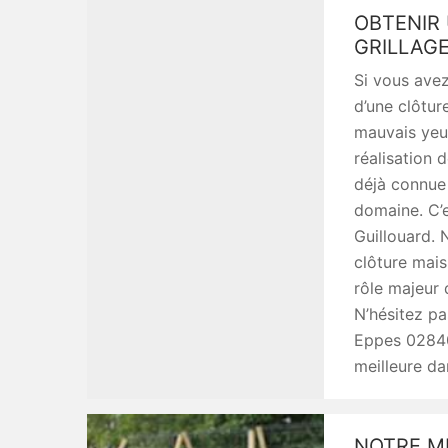
OBTENIR 
GRILLAGE
Si vous avez
d’une clôtur
mauvais yeu
réalisation d
déjà connue 
domaine. C’e
Guillouard. 
clôture mais
rôle majeur 
N’hésitez pa
Eppes 02840 
meilleure d
NOTRE M