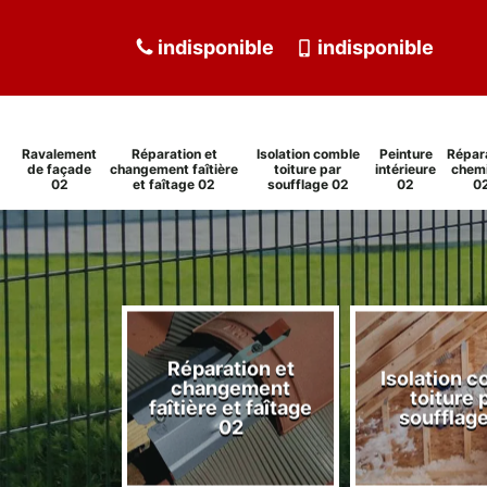
indisponible
indisponible
Ravalement
Réparation et
Isolation comble
Peinture
Répar
de façade
changement faîtière
toiture par
intérieure
chem
02
et faîtage 02
soufflage 02
02
0
Réparation et
Isolation 
ment de
changement
toiture 
de 02
faîtière et faîtage
soufflag
02