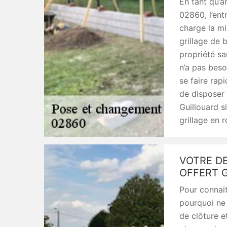
En tant qu’a
02860, l’ent
charge la mi
grillage de 
propriété sa
n’a pas beso
se faire rap
de disposer 
Guillouard s
grillage en 
VOTRE D
OFFERT 
Pour connait
pourquoi ne
de clôture e