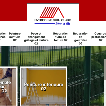
ation
Peinture
Pose et
Réparation
Réparation
Couvreu
inée
sur tuile
changement
fuite de
de
profession
2
02
grillage et clôture
toiture 02
gouttière
02
02
02
comble
Peinture intérieure
Réparation
par
02
cheminée 0
e 02