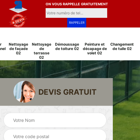
ON VOUS RAPPELLE GRATUITEMENT
r
Nettoyage
Nettoyage
Démoussage
Peinture et
Changement
nel
de façade
de
de toiture 02
décapage de
de tuile 02
02
terrasse
volet 02
02
DEVIS GRATUIT
Pose et
Peinture sur tuile
changement
2
02
grillage et clôture
02