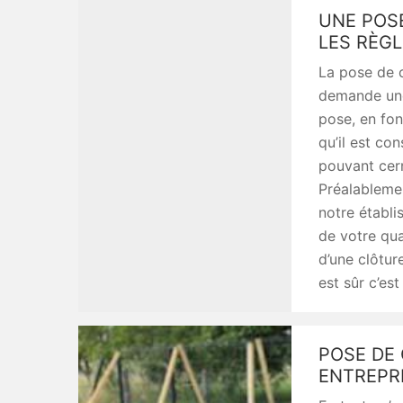
UNE POSE
LES RÈGL
La pose de c
demande une
pose, en fon
qu’il est con
pouvant cern
Préalablemen
notre établi
de votre qua
d’une clôture
est sûr c’es
POSE DE 
ENTREPR