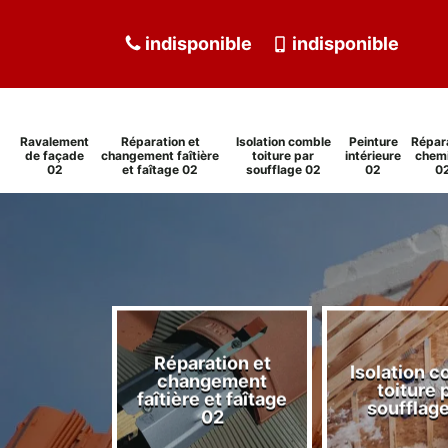
indisponible
indisponible
Ravalement
Réparation et
Isolation comble
Peinture
Répar
de façade
changement faîtière
toiture par
intérieure
chem
02
et faîtage 02
soufflage 02
02
0
Réparation et
Isolation 
ment de
changement
toiture 
de 02
faîtière et faîtage
soufflag
02