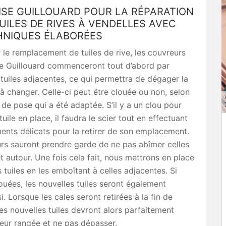
ISE GUILLOUARD POUR LA RÉPARATION
UILES DE RIVES À VENDELLES AVEC
HNIQUES ÉLABORÉES
r le remplacement de tuiles de rive, les couvreurs
se Guillouard commenceront tout d’abord par
 tuiles adjacentes, ce qui permettra de dégager la
 à changer. Celle-ci peut être clouée ou non, selon
 de pose qui a été adaptée. S’il y a un clou pour
tuile en place, il faudra le scier tout en effectuant
nts délicats pour la retirer de son emplacement.
rs sauront prendre garde de ne pas abîmer celles
nt autour. Une fois cela fait, nous mettrons en place
s tuiles en les emboîtant à celles adjacentes. Si
louées, les nouvelles tuiles seront également
i. Lorsque les cales seront retirées à la fin de
 les nouvelles tuiles devront alors parfaitement
 leur rangée et ne pas dépasser.