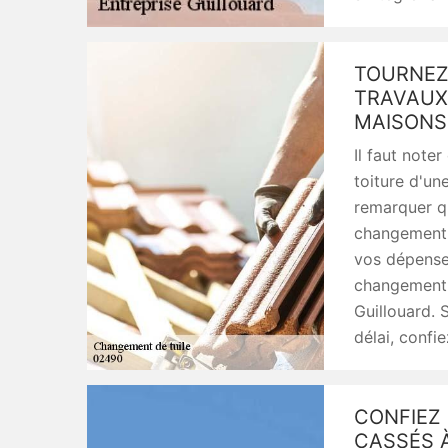
TOURNEZ
TRAVAUX
MAISONS
Il faut note
toiture d'un
remarquer qu
changement d
vos dépenses
changement 
Guillouard. 
délai, confi
CONFIEZ
CASSÉS 