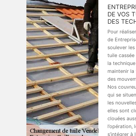
ENTREPR
DE VOS T
DES TEC
Pour réalise
de Entrepri
soulever les
tuile cassée
la technique
maintenir la 
des mouveme
Nos couvreu
qui se situe
les nouvelle
elles sont c
clouées auss
l’opération,
s’intégrer à