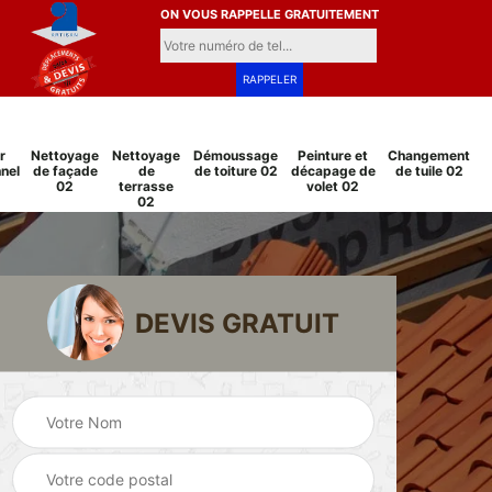
ON VOUS RAPPELLE GRATUITEMENT
r
Nettoyage
Nettoyage
Démoussage
Peinture et
Changement
nel
de façade
de
de toiture 02
décapage de
de tuile 02
02
terrasse
volet 02
02
DEVIS GRATUIT
Pose et
Peinture sur tuile
changement
2
02
grillage et clôture
02