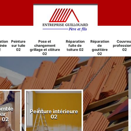
ation
Peinture
Pose et
Réparation
Réparation
Couvreu
inée
sur tuile
changement
fuite de
de
profession
2
02
grillage et clôture
toiture 02
gouttière
02
02
02
comble
Peinture intérieure
Réparation
par
02
cheminée 0
e 02